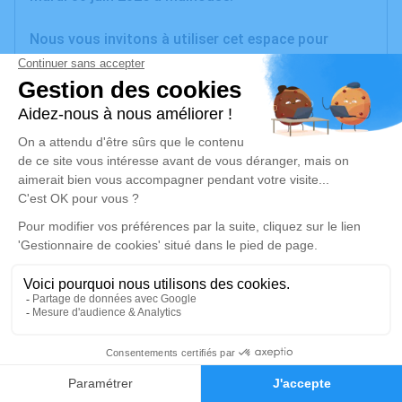
Nous vous invitons à utiliser cet espace pour
laisser vos condoléances, partager des photos
souvenirs, une anecdote ou exprimer vos pensées à
travers des poèmes ou des textes. Cet endroit est
un lieu d'expression dédié à honorer la mémoire
d’André SAUNER.
Je rends hommage
Cérémonie
mardi 07 juillet 2026 à 14h00
Salle Omniculte de Sausheim
14 Rue Jean Monnet
68390 Sausheim
1
Faire-part
Hommages
Je rends hommage