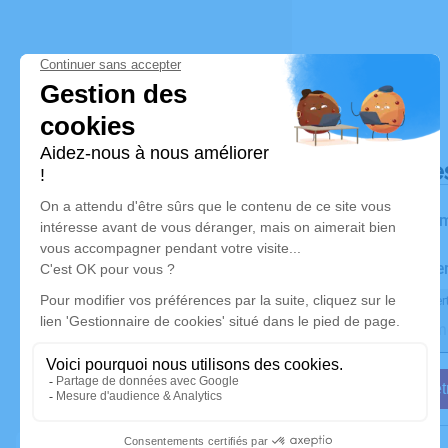
Déroulé de
Les inform
Activez une ale
Recevoir une aler
Je veux êtr