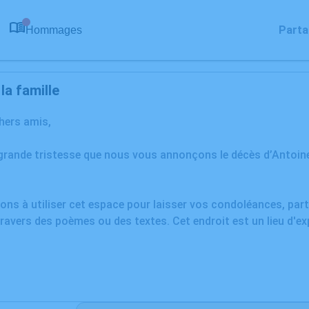
Parta
Hommages
0
a famille
chers amis,
 grande tristesse que nous vous annonçons le décès d’Antoin
ons à utiliser cet espace pour laisser vos condoléances, pa
ravers des poèmes ou des textes. Cet endroit est un lieu d'e