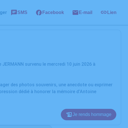
ger
SMS
Facebook
E-mail
Lien
e JERMANN survenu le mercredi 10 juin 2026 à
rtager des photos souvenirs, une anecdote ou exprimer
xpression dédié à honorer la mémoire d’Antoine
Je rends hommage