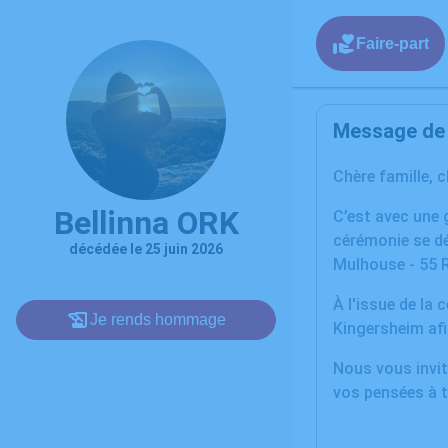
Faire-part
Message de l
Chère famille, 
Bellinna ORK
C’est avec une 
cérémonie se dé
décédée le 25 juin 2026
Mulhouse - 55 
À l'issue de la
Je rends hommage
Kingersheim afi
Nous vous invit
vos pensées à t