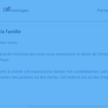
Parta
Hommages
0
a famille
chers amis,
grande tristesse que nous vous annonçons le décès de Chris
Haut.
ons à utiliser cet espace pour laisser vos condoléances, pa
ravers des poèmes ou des textes. Cet endroit est un lieu d'e