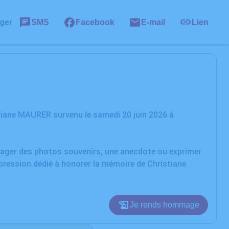
ger
SMS
Facebook
E-mail
Lien
tiane MAURER survenu le samedi 20 juin 2026 à
rtager des photos souvenirs, une anecdote ou exprimer
xpression dédié à honorer la mémoire de Christiane
Je rends hommage