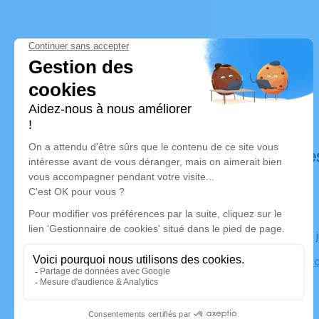
Déroulé de
Le jeudi 25
Salle Omni
Sausheim