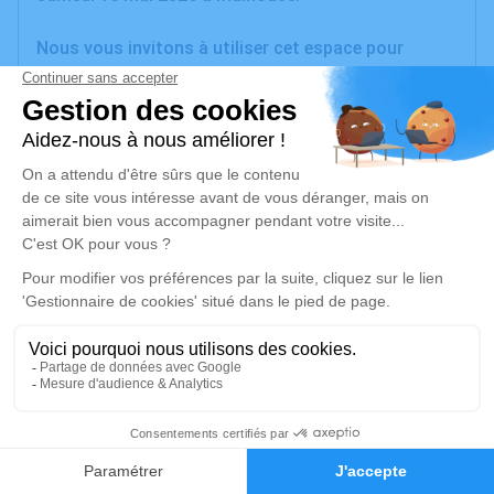
Nous vous invitons à utiliser cet espace pour
laisser vos condoléances, partager des photos
souvenirs, une anecdote ou exprimer vos pensées à
travers des poèmes ou des textes. Cet endroit est
un lieu d'expression dédié à honorer la mémoire de
Christiane WEISS.
Je rends hommage
Cérémonie
jeudi 21 mai 2026 à 16h00
Salle Omniculte de l'Espace Funéraire de l'Ill de
Sausheim
14 Rue Jean Monnet
1
68390 Sausheim
Faire-part
Hommages