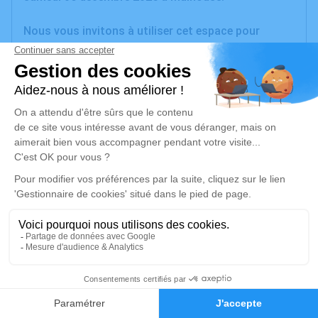
Nous vous invitons à utiliser cet espace pour
laisser vos condoléances, partager des photos
souvenirs, une anecdote ou exprimer vos pensées à
travers des poèmes ou des textes. Cet endroit est
un lieu d'expression dédié à honorer la mémoire de
Claire PERRIN.
Je rends hommage
Cérémonie
jeudi 11 décembre 2025 à 14h30
Centre Funéraire du Pays de Thann d'Aspach-
Michelbach
190 Rue Auguste Scheurer Kestner
1
68700 Aspach-Michelbach
Faire-part
Hommages