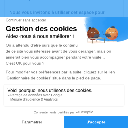
Nous vous invitons à utiliser cet espace pour
laisser vos condoléances, partager des photos
souvenirs, une anecdote ou exprimer vos pensées à
travers des poèmes ou des textes. Cet endroit est
un lieu d'expression dédié à honorer la mémoire de
Clément LIBIS.
Je rends hommage
Cérémonie
samedi 13 juin 2026 à 10h00
Eglise Saint-Martin d'Oltingue
18 Place Saint-Martin
68480 Oltingue
4
Faire-part
Hommages
Je rends hommage