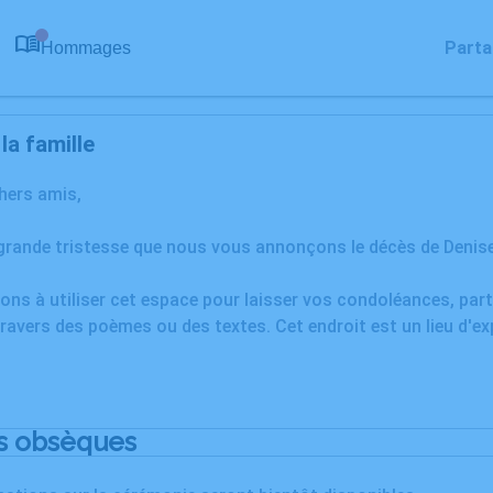
Parta
Hommages
0
a famille
chers amis,
grande tristesse que nous vous annonçons le décès de Denise
ons à utiliser cet espace pour laisser vos condoléances, pa
ravers des poèmes ou des textes. Cet endroit est un lieu d'e
s obsèques