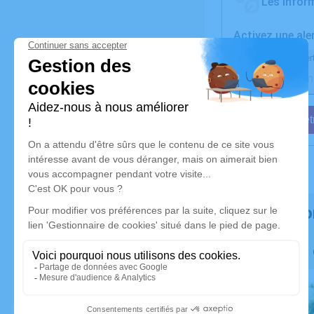
Les inform
Activez une ale
Recevoir une aler
Je veux êtr
Rendez h
Faites livre