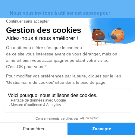
Nous vous invitons à utiliser cet espace pour
laisser vos condoléances, partager des photos
souvenirs, une anecdote ou exprimer vos pensées à
travers des poèmes ou des textes. Cet endroit est
un lieu d'expression dédié à honorer la mémoire de
Francis KLEIDER.
Je rends hommage
Cérémonie
mardi 12 mai 2026 à 14h00
Espace Funéraire de l'Ill de Sausheim
14 Rue Jean Monnet
68390 Sausheim
1
Faire-part
Hommages
Je rends hommage