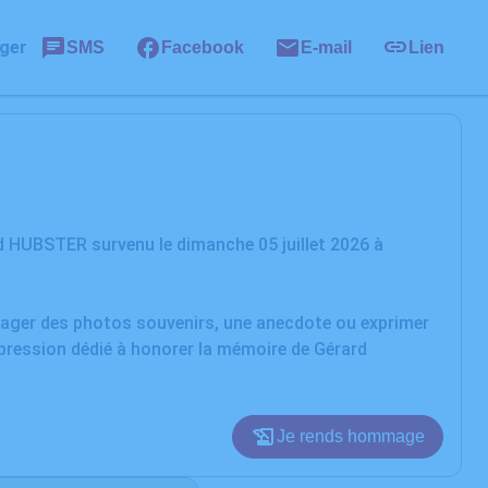
ger
SMS
Facebook
E-mail
Lien
d HUBSTER survenu le dimanche 05 juillet 2026 à
rtager des photos souvenirs, une anecdote ou exprimer
xpression dédié à honorer la mémoire de Gérard
Je rends hommage