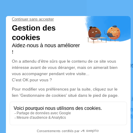
Déroulé de
Le jeudi 09
Espace Funé
Monnet, 6