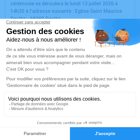
cérémonie se déroulera le lundi 13 juillet 2026 à
14h30 à l’adresse suivante : Eglise Saint Maurice
Soultz - 68360 Soultz.
Nous vous invitons à utiliser cet espace pour
laisser vos condoléances, partager des photos
souvenirs, une anecdote ou exprimer vos pensées à
travers des poèmes ou des textes. Cet endroit est
un lieu d'expression dédié à honorer la mémoire de
Gérard KILLE.
Je rends hommage
Cérémonie
lundi 13 juillet 2026 à 14h30
Eglise Saint Maurice de Soultz
1
68360 Soultz
Faire-part
Hommages