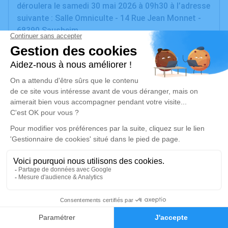
déroulera le samedi 30 mai 2026 à 09h30 à l’adresse
suivante : Salle Omniculte - 14 Rue Jean Monnet -
68390 Sausheim.
Nous vous invitons à utiliser cet espace pour
laisser vos condoléances, partager des photos
souvenirs, une anecdote ou exprimer vos pensées à
travers des poèmes ou des textes. Cet endroit est
un lieu d'expression dédié à honorer la mémoire de
Germaine JAECK.
Je rends hommage
Cérémonie
samedi 30 mai 2026 à 09h30
Salle Omniculte de Sausheim
6
14 Rue Jean Monnet
Faire-part
Hommages
68390 Sausheim