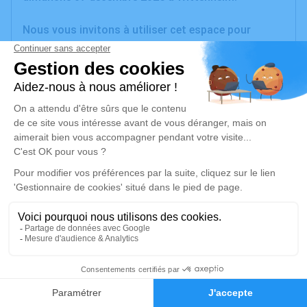
Nous vous invitons à utiliser cet espace pour
laisser vos condoléances, partager des photos
souvenirs, une anecdote ou exprimer vos pensées à
travers des poèmes ou des textes. Cet endroit est
un lieu d'expression dédié à honorer la mémoire de
Guy KRAFFT.
Je rends hommage
Crémation
Information indisponible
68390 de Sausheim
14 Rue Jean Monnet
Crématorium de l'Ill Sausheim
1
Faire-part
Hommages
Je rends hommage