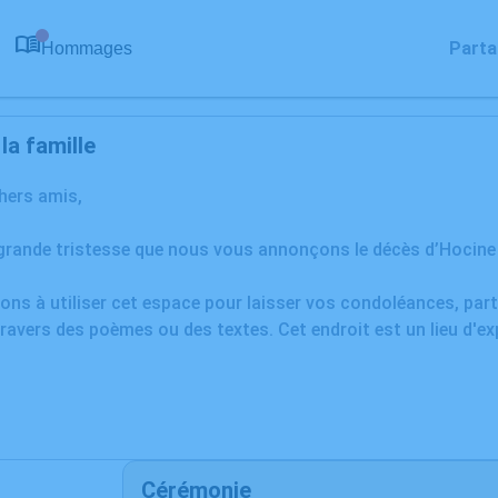
Parta
Hommages
0
a famille
chers amis,
grande tristesse que nous vous annonçons le décès d’Hocine 
ons à utiliser cet espace pour laisser vos condoléances, pa
ravers des poèmes ou des textes. Cet endroit est un lieu d'e
Cérémonie