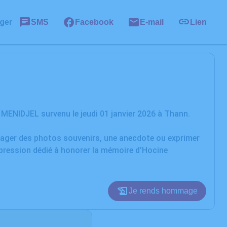
ger
SMS
Facebook
E-mail
Lien
MENIDJEL survenu le jeudi 01 janvier 2026 à Thann.
rtager des photos souvenirs, une anecdote ou exprimer
xpression dédié à honorer la mémoire d’Hocine
Je rends hommage