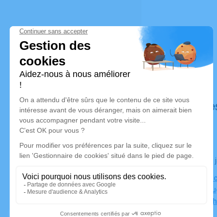
Déroulé de
Le jeudi 08
Salle Omnic
190 Rue Au
Michelbach