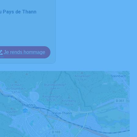
du Pays de Thann
Je rends hommage
2