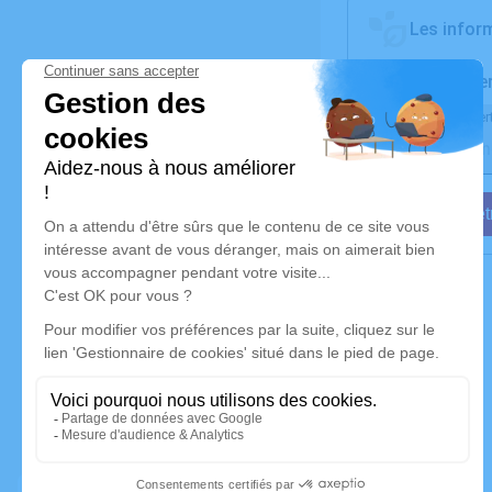
Les inform
Activez une ale
Recevoir une aler
Je veux êtr