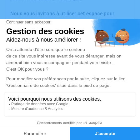
Nous vous invitons à utiliser cet espace pour
laisser vos condoléances, partager des photos
souvenirs, une anecdote ou exprimer vos pensées à
travers des poèmes ou des textes. Cet endroit est
un lieu d'expression dédié à honorer la mémoire
d’Isabelle JONET.
Je rends hommage
Cérémonie
mercredi 20 mai 2026 à 09h30
Salle Omniculte de l'Espace Funéraire de l'Ill de
Sausheim
14 Rue Jean Monnet
17
68390 Sausheim
Faire-part
Hommages