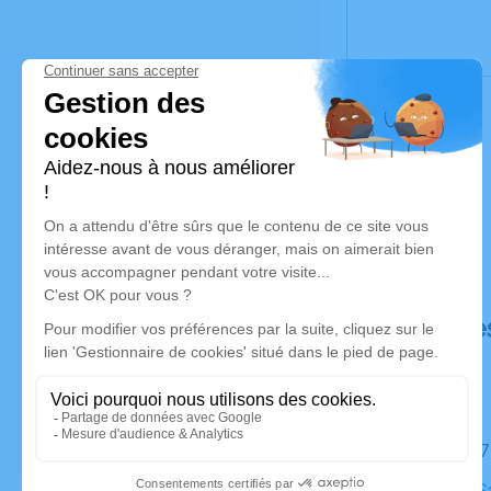
Déroulé de
Le mardi 1
Eglise du S