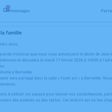
37
Parta
Hommages
a famille
chers amis,
grande tristesse que nous vous annonçons le décès de Jean-
rémonie se déroulera le mardi 17 février 2026 à 10h00 à l’adr
se.
inhumé à Berrwiller.
enir sera partagé dans la salle « foyer acl » à Berrwiller. Nous
ienvenus.
ons à utiliser cet espace pour laisser vos condoléances, pa
ravers des poèmes ou des textes. Cet endroit est un lieu d'e