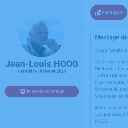
Faire-part
Message de l
Chère famille, 
Jean-Louis HOOG
C’est avec une 
Mulhouse. La cé
décédé le 10 février 2026
- 68100 Mulhou
Il sera ensuite 
Un verre du souv
Je rends hommage
Vous êtes les b
Nous vous invit
vos pensées à t
HOOG.