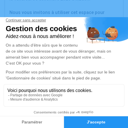
Nous vous invitons à utiliser cet espace pour
laisser vos condoléances, partager des photos
souvenirs, une anecdote ou exprimer vos pensées à
travers des poèmes ou des textes. Cet endroit est
un lieu d'expression dédié à honorer la mémoire de
Jean-Luc HALVICK.
Je rends hommage
Cérémonie
jeudi 11 décembre 2025 à 09h30
Espace Funéraire de l'Ill de Sausheim
14 Rue Jean Monnet
68390 Sausheim
1
Faire-part
Hommages
Je rends hommage