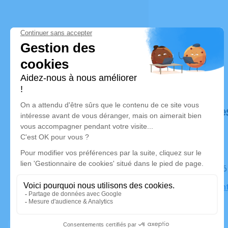
Déroulé de
Le mardi 2
Eglise Sai