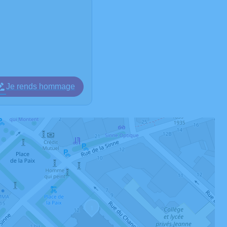
Je rends hommage
1