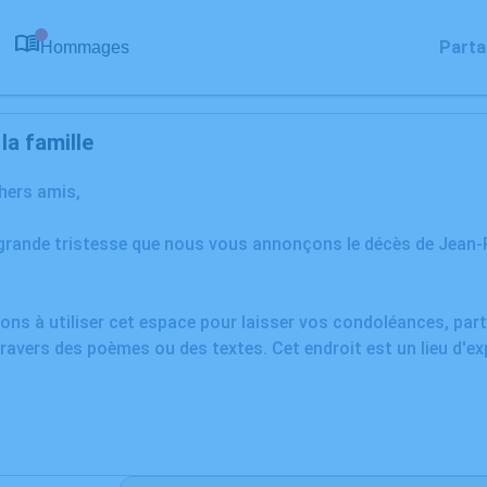
Parta
Hommages
0
a famille
chers amis,
grande tristesse que nous vous annonçons le décès de Jean-P
ons à utiliser cet espace pour laisser vos condoléances, pa
ravers des poèmes ou des textes. Cet endroit est un lieu d'e