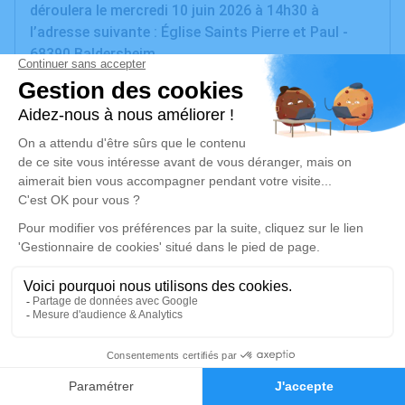
déroulera le mercredi 10 juin 2026 à 14h30 à
l’adresse suivante : Église Saints Pierre et Paul -
68390 Baldersheim.
Nous vous invitons à utiliser cet espace pour
laisser vos condoléances, partager des photos
souvenirs, une anecdote ou exprimer vos pensées à
travers des poèmes ou des textes. Cet endroit est
un lieu d'expression dédié à honorer la mémoire de
Jean-Pierre GIRAUD.
Je rends hommage
Cérémonie
2
mercredi 10 juin 2026 à 14h30
Église Saints Pierre et Paul de Baldersheim
Faire-part
Hommages
68390 Baldersheim