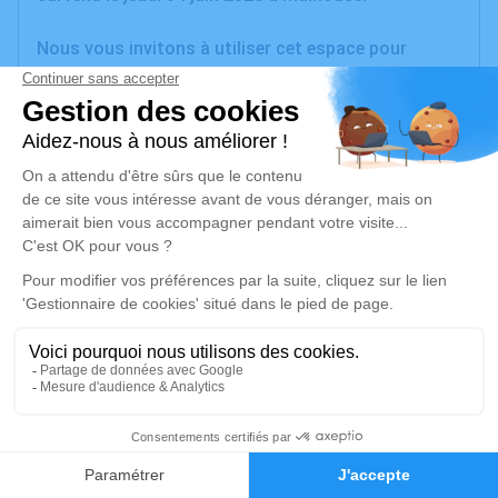
Nous vous invitons à utiliser cet espace pour
laisser vos condoléances, partager des photos
souvenirs, une anecdote ou exprimer vos pensées à
travers des poèmes ou des textes. Cet endroit est
un lieu d'expression dédié à honorer la mémoire de
Marie-Odile SCHIEBER.
Je rends hommage
Cérémonie
jeudi 11 juin 2026 à 00h00
Salle Omniculte de l'Espace Funéraire de l'Ill de
Sausheim
14 Rue Jean Monnet
1
68390 Sausheim
Faire-part
Hommages