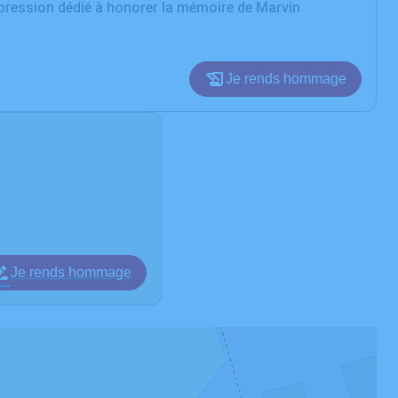
xpression dédié à honorer la mémoire de Marvin
Je rends hommage
Je rends hommage