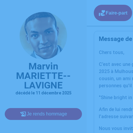
Faire-part
Message de l
Chers tous,
Marvin
C’est avec une
2025 à Mulhouse.
MARIETTE--
cousin, un ami 
LAVIGNE
personnes qu'il 
décédé le 11 décembre 2025
"Shine bright in
Afin de lui ren
Je rends hommage
l’adresse suiva
Nous vous invit