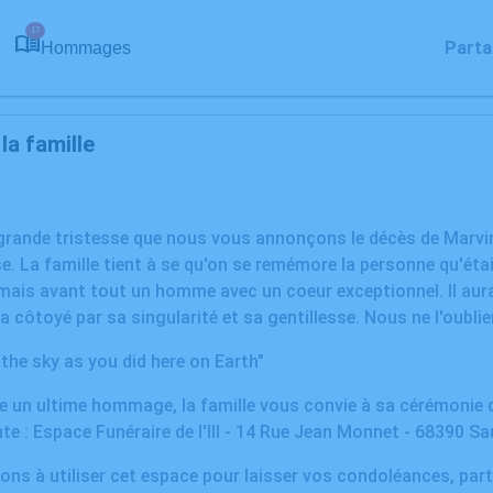
17
Parta
Hommages
a famille
 grande tristesse que nous vous annonçons le décès de Marv
 La famille tient à se qu'on se remémore la personne qu'était M
mais avant tout un homme avec un coeur exceptionnel. Il aura
a côtoyé par sa singularité et sa gentillesse. Nous ne l'oubli
 the sky as you did here on Earth"
dre un ultime hommage, la famille vous convie à sa cérémonie 
nte : Espace Funéraire de l'Ill - 14 Rue Jean Monnet - 68390 S
ons à utiliser cet espace pour laisser vos condoléances, pa