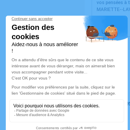
vos pensées à t
MARIETTE--LAV
Déroulé de