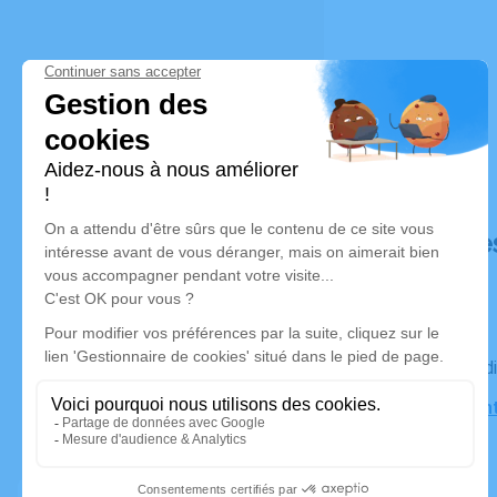
Déroulé de
Le mercre
Eglise Sain