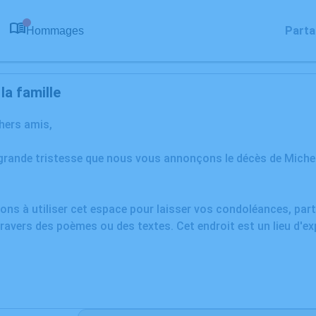
Parta
Hommages
0
a famille
chers amis,
 grande tristesse que nous vous annonçons le décès de Mich
ons à utiliser cet espace pour laisser vos condoléances, pa
ravers des poèmes ou des textes. Cet endroit est un lieu d'e