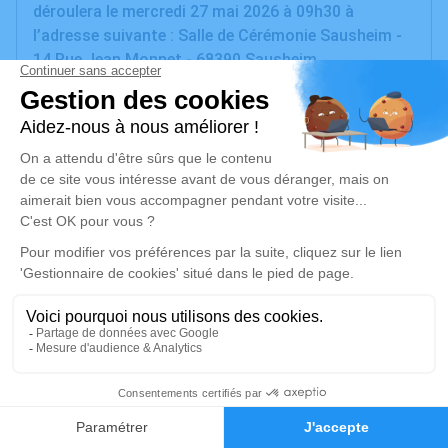
déroulera le mercredi 27 mai 2026 à 09h30 à
l’adresse suivante : Salle de Cérémonie Sausheim -
14 Rue Jean Monnet - 68390 Sausheim.
Nous vous invitons à utiliser cet espace pour
laisser vos condoléances, partager des photos
souvenirs, une anecdote ou exprimer vos pensées à
travers des poèmes ou des textes. Cet endroit est
un lieu d'expression dédié à honorer la mémoire de
Michèle PIERRET.
Je rends hommage
Cérémonie
mercredi 27 mai 2026 à 09h30
Salle de Cérémonie de Sausheim
3
14 Rue Jean Monnet
Faire-part
Hommages
68390 Sausheim