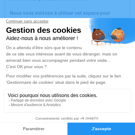
Nous vous invitons à utiliser cet espace pour
laisser vos condoléances, partager des photos
souvenirs, une anecdote ou exprimer vos pensées à
travers des poèmes ou des textes. Cet endroit est
un lieu d'expression dédié à honorer la mémoire de
Micheline SAILLY.
Je rends hommage
Cérémonie
samedi 04 juillet 2026 à 11h00
Espace Funéraire de l'Ill de Sausheim
14 Rue Jean Monnet
68390 Sausheim
26
Faire-part
Hommages
Je rends hommage