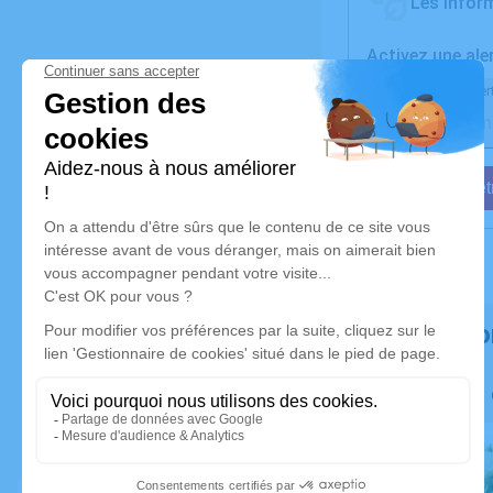
Les inform
Activez une ale
Recevoir une aler
Je veux êtr
Rendez ho
Faites livrer