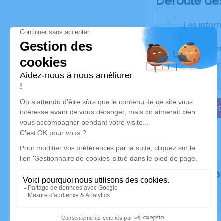
Déroulé de
Les inform
Activez une ale
Recevoir une aler
Je veux êtr
Rendez h
Faites livre