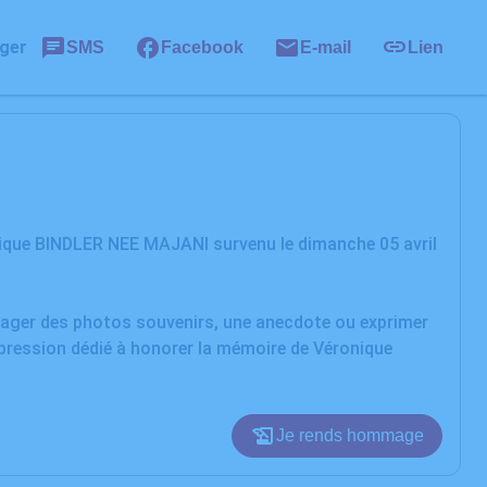
ger
SMS
Facebook
E-mail
Lien
nique BINDLER NEE MAJANI survenu le dimanche 05 avril
rtager des photos souvenirs, une anecdote ou exprimer
xpression dédié à honorer la mémoire de Véronique
Je rends hommage