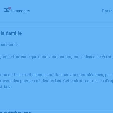
Parta
Hommages
0
a famille
chers amis,
 grande tristesse que nous vous annonçons le décès de Véro
ons à utiliser cet espace pour laisser vos condoléances, pa
ravers des poèmes ou des textes. Cet endroit est un lieu d'e
AJANI.