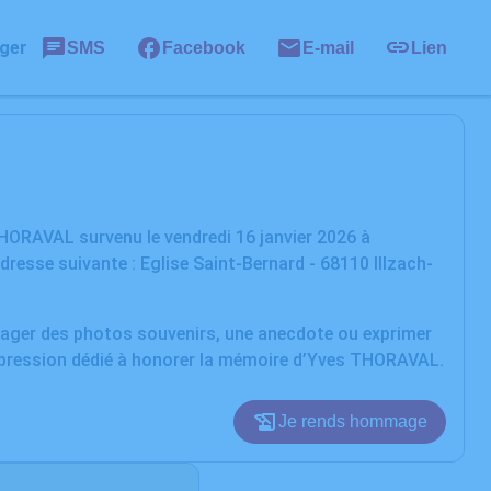
ger
SMS
Facebook
E-mail
Lien
HORAVAL survenu le vendredi 16 janvier 2026 à
dresse suivante : Eglise Saint-Bernard - 68110 Illzach-
rtager des photos souvenirs, une anecdote ou exprimer
expression dédié à honorer la mémoire d’Yves THORAVAL.
Je rends hommage