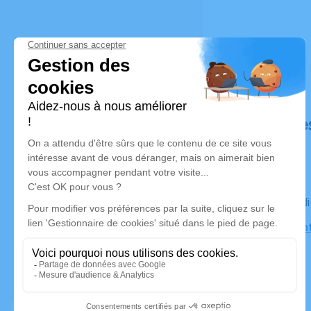
Déroulé de
Le vendred
Eglise Sai