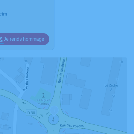
heim
Je rends hommage
1