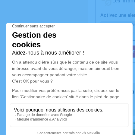
Les inform
Activez une ale
Recevoir une aler
Je veux êtr
Rendez h
Faites livre