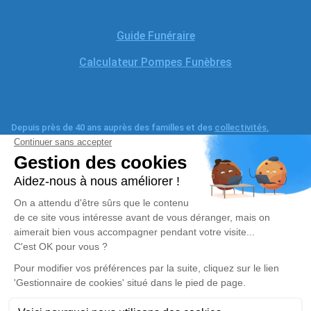
Guide Funéraire
Calculateur Pompes Funèbres
Depuis près de 40 ans auprès des familles et des
collectivités
,
comptez sur nos compétences pour l’organisation ou la
prévoyance
d’obsèques
dans le respect de vos volontés. Au plus proche de vous,
nous sommes implantés dans tout le Haut-Rhin
(
Mulhouse
,
Rebberg
,
Dornach
,
Sausheim
,
Riedisheim
,
Cernay
,
Wittelshei
Didenheim
,
Ensisheim
,
Bartenheim
,
Morschwiller-le-
Bas
,
Guebwiller
,
Rixheim
,
Bantzenheim
,
Thann
,
Soultz
et
Masevaux-
Niederbruck
), dans le Territoire de Belfort (
Belfort
et
Menoncourt
)
ainsi qu’en Franche-Comté.
Copyright © 2025
Alain Hoffarth
. Tous droits réservés. Une
réalisation
Première Place
/ Crédit photos & iconographie
©Media